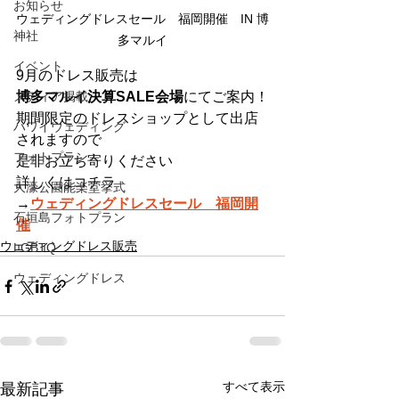
お知らせ
ウェディングドレスセール　福岡開催　IN 博
神社
多マルイ
イベント
9月のドレス販売は
メディア掲載
博多マルイ決算SALE会場
にてご案内！
期間限定のドレスショップとして出店
ハワイウェディング
されますので
フォトプラン
是非お立ち寄りください
詳しくはコチラ
大濠公園能楽堂挙式
​→
ウェディングドレスセール　福岡開
石垣島フォトプラン
催
ウェディングドレス販売
LGBTQ
ウェディングドレス
すべて表示
最新記事