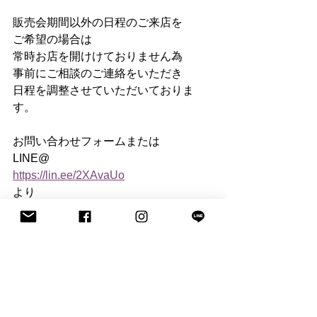
販売会期間以外の日程のご来店を
ご希望の場合は​　
常時お店を開けけておりません為　
事前にご相談のご連絡をいただき　
日程を調整させていただいておりま
す。　
お問い合わせフォームまたは​　
LINE@
https://lin.ee/2XAvaUo
より​　
お問い合わせくださいませ。
福岡
wedding
結婚式
フリーウェディングプランナー
家族婚
ウェディングドレス
写真撮影
フォトウェディング
オリジナルウェディング
ブライダル
前撮り
ウェディング
披露宴
結婚式準備
自由な結婚式