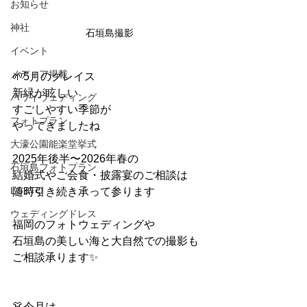
お知らせ
神社
石垣島撮影
イベント
メディア掲載
🌱5月のグレイス 
新緑が眩しい
ハワイウェディング
すごしやすい季節が
フォトプラン
やってきましたね
大濠公園能楽堂挙式
2025年後半〜2026年春の
石垣島フォトプラン
結婚式やご会食・披露宴のご相談は
LGBTQ
随時引き続き承って参ります
ウェディングドレス
福岡のフォトウェディングや
石垣島の美しい海と大自然での撮影も
ご相談承ります✨
👗今月は