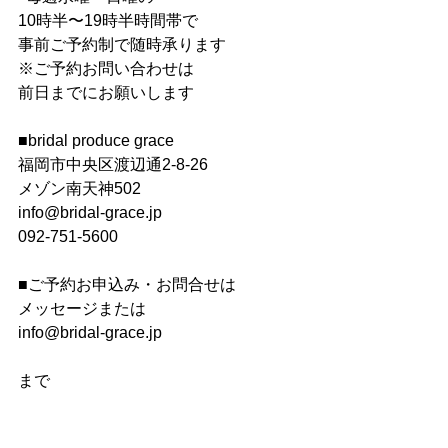
10時半〜19時半時間帯で 
事前ご予約制で随時承ります 
※ご予約お問い合わせは 
前日までにお願いします 
■bridal produce grace﻿﻿ ﻿﻿﻿﻿﻿﻿﻿﻿﻿﻿﻿﻿﻿﻿﻿
福岡市中央区渡辺通2-8-26﻿﻿ ﻿﻿﻿﻿﻿﻿﻿﻿﻿﻿﻿﻿﻿﻿﻿
メゾン南天神502﻿﻿ ﻿﻿﻿﻿﻿﻿﻿﻿﻿﻿﻿﻿﻿﻿﻿
info@bridal-grace.jp﻿﻿ 
092-751-5600﻿﻿﻿﻿﻿﻿﻿﻿﻿﻿﻿﻿﻿﻿﻿﻿﻿
■ご予約お申込み・お問合せは 
メッセージまたは 
info@bridal-grace.jp
まで 